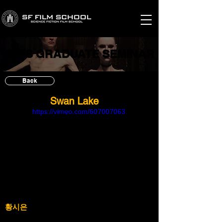
SFFS GRADUATE SEMINAR
SFFS GRADUATE SEMINAR
Back
Swan Lake
https://vimeo.com/607007063
황시은