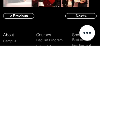
< Previous
Next >
About
Courses
Show Case
Best of Term
Regular Program
Campus
Film Festival
Subject Program
Instructors
Hall of fame
Inside View
Student Gallery
SFFS Studio
SFFS Lab
WHY SFFS?
What makes SFFS special
Hollywood Experts Mentor System
Overseas Employment Support System
Affiliate Network
Recommendation
SFFS NEWS
Acceptance Review
Course Review
Album
Placements
Events
Contact