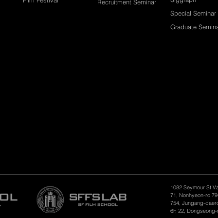
Recruitment Seminar
Special Seminar
Graduate Semin
1082 Seymour St V
71, Nonhyeon-ro 79
754, Jungang-daero
6F, 22, Dongseong-r