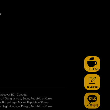
ar
SFFS LAB
상담문의
ancouver BC , Canada
-gil, Gangnam-gu, Seoul, Republic of Korea
, Busanjin-gu, Busan, Republic of Korea
카톡상담
o 1-gil, Jung-gu, Daegu, Republic of Korea