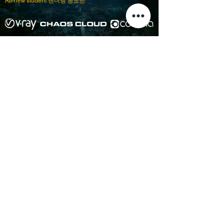
All-new student
렌더링 공모전
READ MORE
About
Courses
Show Case
Best of Term
Regular Program
Campus
Film Festival
Subject Program
Instructors
Hall of fame
Inside View
Student Gallery
SFFS Studio
SFFS Lab
WHY SFFS?
What makes SFFS special
Hollywood Experts Mentor System
Overseas Employment Support System
Affiliate Network
Recommendation
SFFS NEWS
Acceptance Review