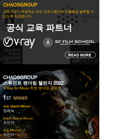
CHAOSGROUP
교육기관이 제공하는 모든 프로그램에서 탁월함을 발휘할 수
있도록 지원합니다.
​공식 교육 파트너
READ MORE
CHAOSGROUP
스튜던트 렌더링 챌린지 2022
V-Ray for Maya 학생 렌더링 공모전
1
ST
WINNER
Jury Grand Winner
정에녹
Public Grand Winner
조민지
Jury Winner
조민지