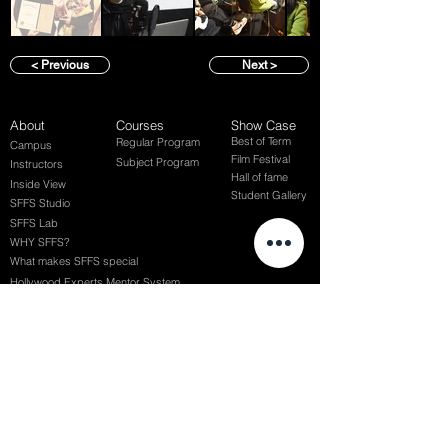
< Previous
Next >
About
Courses
Show Case
Best of Term
Regular Program
Campus
Film Festival
Subject Program
Instructors
Hall of fame
Inside View
Student Gallery
SFFS Studio
SFFS Lab
WHY SFFS?
What makes SFFS special
Hollywood Experts Mentor System
Overseas Employment Support System
Affiliate Network
Recommendation
SFFS NEWS
Acceptance Review
Course Review
Album