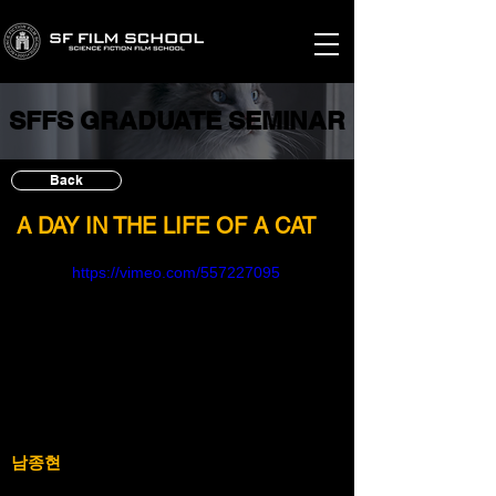
SFFS GRADUATE SEMINAR
SFFS GRADUATE SEMINAR
Back
A DAY IN THE LIFE OF A CAT
https://vimeo.com/557227095
남종현