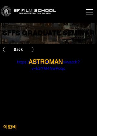
SFFS GRADUATE SEMINAR
SFFS GRADUATE SEMINAR
Back
ASTROMAN
https://www.youtube.com/watch?
v=k3YM4NwPoqc
이한비