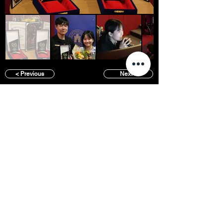
< Previous
Next >
SFFS NEWS
About
Courses
Show Case
Best of Term
Regular Program
Campus
Film Festival
Subject Program
Instructors
Hall of fame
Inside View
Student Gallery
SFFS Studio
SFFS Lab
WHY SFFS?
What makes SFFS special
Hollywood Experts Mentor System
Overseas Employment Support System