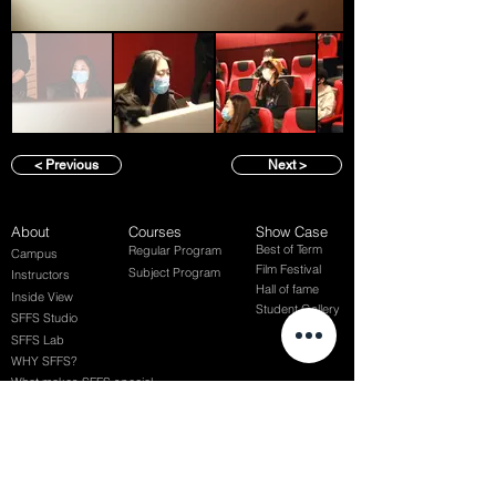
< Previous
Next >
About
Courses
Show Case
Best of Term
Regular Program
Campus
Film Festival
Subject Program
Instructors
Hall of fame
Inside View
Student Gallery
SFFS Studio
SFFS Lab
WHY SFFS?
What makes SFFS special
Hollywood Experts Mentor System
Overseas Employment Support System
Affiliate Network
Recommendation
SFFS NEWS