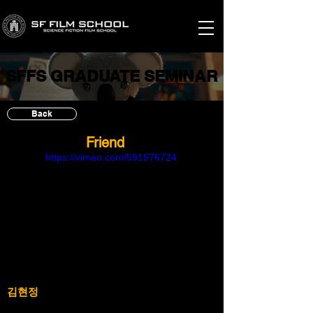
SFFS GRADUATE SEMINAR
SFFS GRADUATE SEMINAR
Back
Friend
https://vimeo.com/591576724
김현정