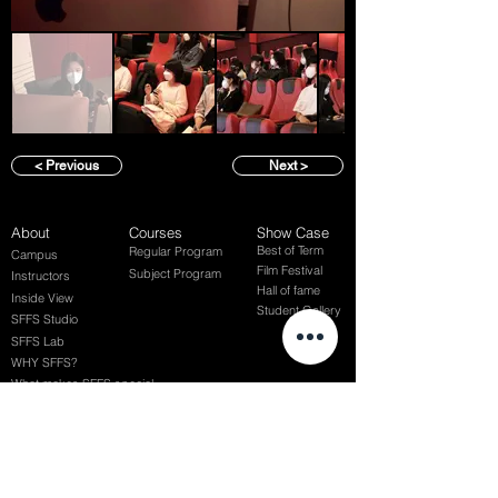
< Previous
Next >
About
Courses
Show Case
Best of Term
Regular Program
Campus
Film Festival
Subject Program
Instructors
Hall of fame
Inside View
Student Gallery
SFFS Studio
SFFS Lab
WHY SFFS?
What makes SFFS special
Hollywood Experts Mentor System
Overseas Employment Support System
Affiliate Network
Recommendation
SFFS NEWS