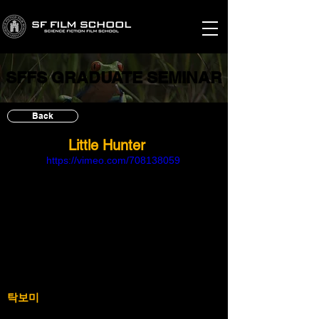
SFFS GRADUATE SEMINAR
SFFS GRADUATE SEMINAR
Back
Little Hunter
https://vimeo.com/708138059
탁보미