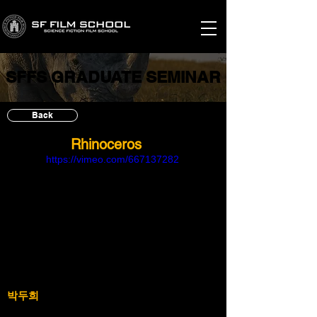
SFFS GRADUATE SEMINAR
SFFS GRADUATE SEMINAR
Back
Rhinoceros
https://vimeo.com/667137282
박두희