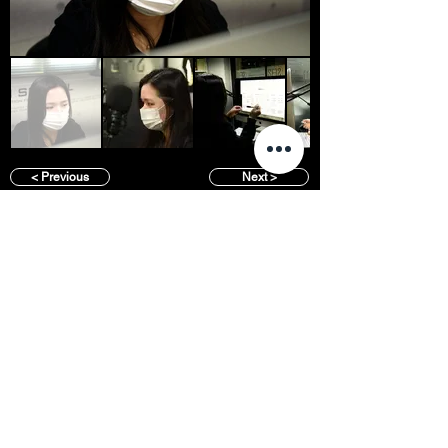
< Previous
Next >
SFFS NEWS
About
Courses
Show Case
Best of Term
Regular Program
Campus
Film Festival
Subject Program
Instructors
Hall of fame
Inside View
Student Gallery
SFFS Studio
SFFS Lab
WHY SFFS?
What makes SFFS special
Hollywood Experts Mentor System