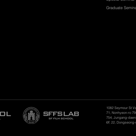
Graduate Semin
1082 Seymour St V
71, Nonhyeon-ro 79
754, Jungang-daero
6F, 22, Dongseong-r