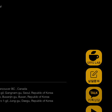
ar
SFFS LAB
상담문의
ancouver BC , Canada
-gil, Gangnam-gu, Seoul, Republic of Korea
, Busanjin-gu, Busan, Republic of Korea
카톡상담
o 1-gil, Jung-gu, Daegu, Republic of Korea