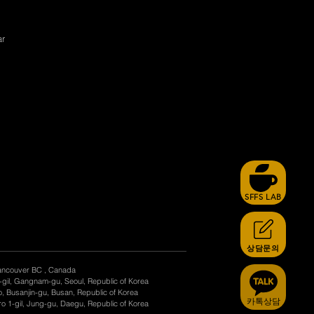
ar
SFFS LAB
상담문의
ancouver BC , Canada
-gil, Gangnam-gu, Seoul, Republic of Korea
, Busanjin-gu, Busan, Republic of Korea
카톡상담
o 1-gil, Jung-gu, Daegu, Republic of Korea