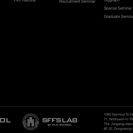
Recruitment Seminar
Special Seminar
Graduate Semin
1082 Seymour St V
71, Nonhyeon-ro 79
754, Jungang-daero
6F, 22, Dongseong-r