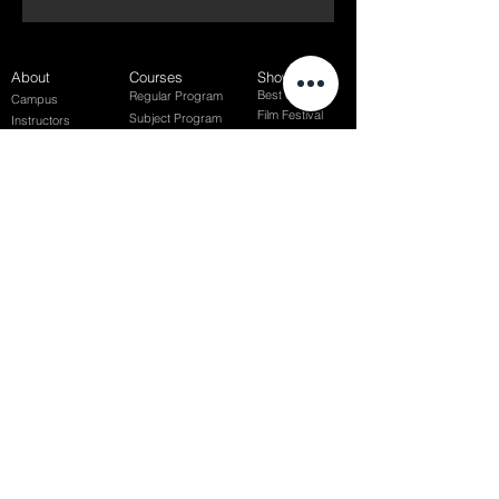
About
Courses
Show Case
Best of Term
Regular Program
Campus
Film Festival
Subject Program
Instructors
Hall of fame
Inside View
Student Gallery
SFFS Studio
SFFS Lab
WHY SFFS?
What makes SFFS special
Hollywood Experts Mentor System
Overseas Employment Support System
Affiliate Network
Recommendation
SFFS NEWS
Acceptance Review
Course Review
Album
Placements
Events
Contact
Successful Careers
Rookie Awards
(전) 홈페이지
Employment Interview
Chaosgroup
Film Participation
SFFS Awards