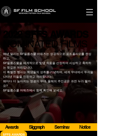
2022 SFFS AWARDS
2022 SFFS AWARDS
​NOMINATED FILMS
​NOMINATED FILMS
매년 열리는 SF필름스쿨 어워즈는 성공적으로 포트폴리오를 완성
하고,
SF필름스쿨을 세계적으로 빛낸 작품을 선정하여 시상하고 축하하
는 뜻깊은 자리입니다.
이 특별한 행사는 학생들의 성취를 기념하며, 세계 무대에서 두각을
나타낸 이들을 인정하고 격려합니다.
해마다 더 높아지는 영광의 무대. 올해의 주인공은 과연 누가 될까
요?
SF필름스쿨 어워즈에서 함께 확인해 보세요.
Awards
Siggraph
Seminar
Notice
SFFS AWARDS