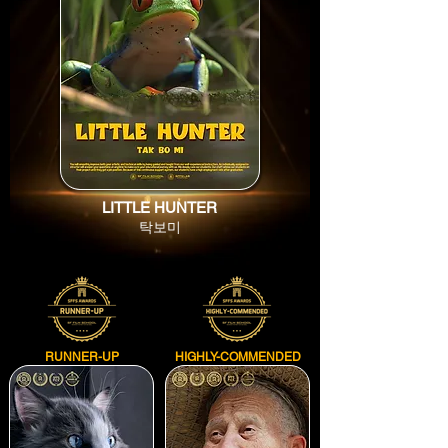
LITTLE HUNTER
탁보미
RUNNER-UP
HIGHLY-COMMENDED