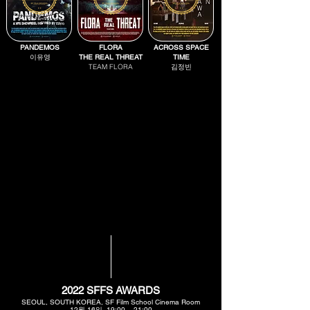
PANDEMOS
FLORA
ACROSS SPACE
이유영
THE REAL THREAT
TIME
TEAM FLORA
김정빈
2022 SFFS AWARDS
SEOUL, SOUTH KOREA, SF Film School Cinema Room
12월 16일 19:00 ~ 21:00