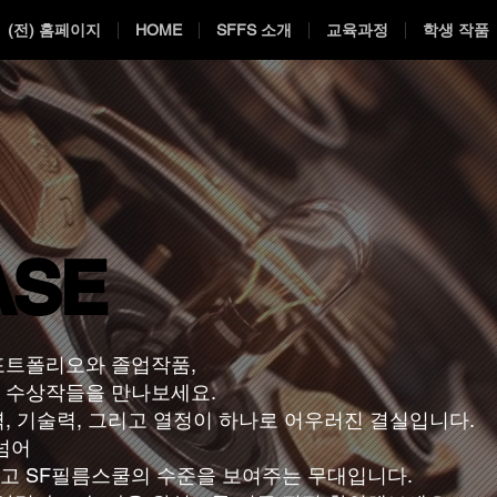
(전) 홈페이지
HOME
SFFS 소개
교육과정
학생 작품
ASE
ASE
포트폴리오와 졸업작품,
 수상작들을 만나보세요.
, 기술력, 그리고 열정이 하나로 어우러진 결실입니다.
넘어
고 SF필름스쿨의 수준을 보여주는 무대입니다.