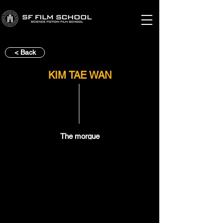
< Back
KIM TAE WAN
The morgue