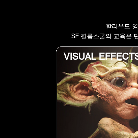
CG 
CG 
할리우드 영
SF 필름스쿨의 교육은 
VISUAL EFFECT