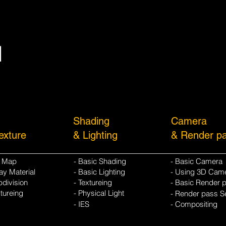
M
Shading
Camera
exture
& Lighting
& Render p
V Map
- Basic Shading
- Basic Camera
ray Material
- Basic Lighting
- Using 3D Cam
bdivision
- Textureing
- Basic Render 
xtureing
- Physical Light
- Render pass Se
- IES
- Compositing