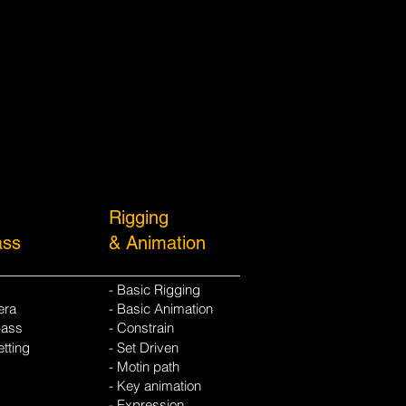
Rigging
ass
& Animation
- Basic Rigging
era
- Basic Animation
pass
- Constrain
tting
- Set Driven
- Motin path
- Key animation
- Expression