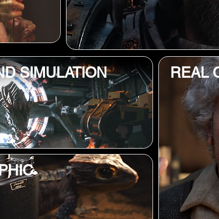
ND SIMULATION
REAL 
PHIC