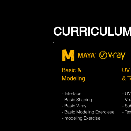
CURRICULU
Basic &
UV
Modeling
& T
- Interface
- U
- Basic Shading
- V-
- Basic V-ray
- Su
- Basic Modeling Exerciese
- Te
- modeling Exercise