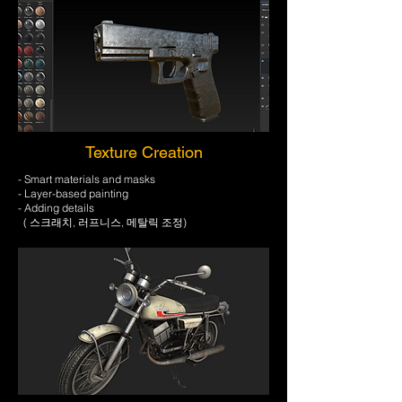
Texture Creation
- Smart materials and masks
- Layer-based painting
- Adding details
( 스크래치, 러프니스, 메탈릭 조정)