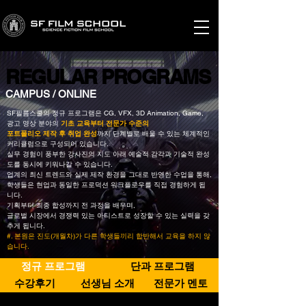
REGULAR PROGRAMS
REGULAR PROGRAMS
CAMPUS / ONLINE
SF필름스쿨의 정규 프로그램은 CG, VFX, 3D Animation, Game,
광고 영상 분야의
기초 교육부터 전문가 수준의
포트폴리오 제작 후 취업 완성
까지
단계별로 배울 수 있는 체계적인
커리큘럼으로 구성되어 있습니다.
실무 경험이 풍부한 강사진의 지도 아래 예술적 감각과 기술적 완성
도를 동시에 키워나갈 수 있습니다.
업계의 최신 트렌드와 실제 제작 환경을 그대로 반영한 수업을 통해,
학생들은 현업과 동일한 프로덕션 워크플로우를 직접 경험하게 됩
니다.
기획부터 최종 합성까지 전 과정을 배우며,
글로벌 시장에서 경쟁력 있는 아티스트로 성장할 수 있는 실력을 갖
추게 됩니다.
#. 본원은 진도(개월차)가 다른 학생들끼리 합반해서 교육을 하지 않
습니다.
정규 프로그램
단과 프로그램
수강후기
선생님 소개
전문가 멘토