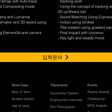
 remap with Auto-trace
- tracking work
and Compositing mode
- Using the concept of tracking a
2D synthesis tool
Alpha and Lumamat
- Sound Matching Using Express
imation and 3D layers using
- motion using strokes
- Title creation using gradient wi
ing Element3d and camera
- Final Impact with Universe
- Key light and steady mood
입학문의
Show Case
Placements
Events
Best of Term
Rookie Awards
Successful Careers
Chaosgroup
Student Gallery
Employment Interview
SFFS Awards
Hall of fame
Film Participation