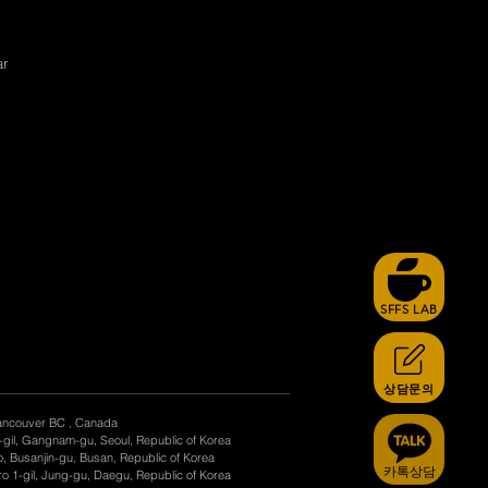
ar
SFFS LAB
상담문의
ancouver BC , Canada
-gil, Gangnam-gu, Seoul, Republic of Korea
, Busanjin-gu, Busan, Republic of Korea
카톡상담
o 1-gil, Jung-gu, Daegu, Republic of Korea