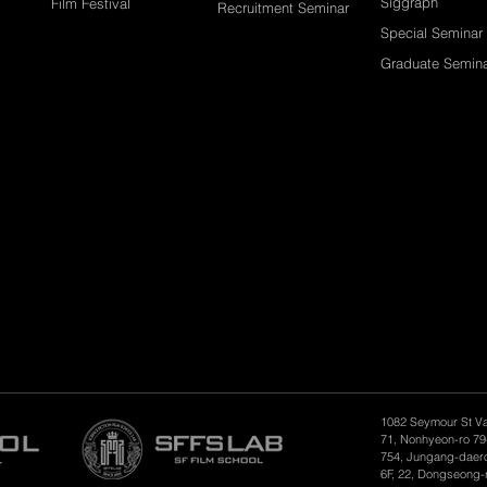
Siggraph
Film Festival
Recruitment Seminar
Special Seminar
Graduate Semin
1082 Seymour St V
71, Nonhyeon-ro 79
754, Jungang-daero
6F, 22, Dongseong-r