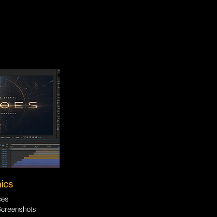
ics
ces
Screenshots