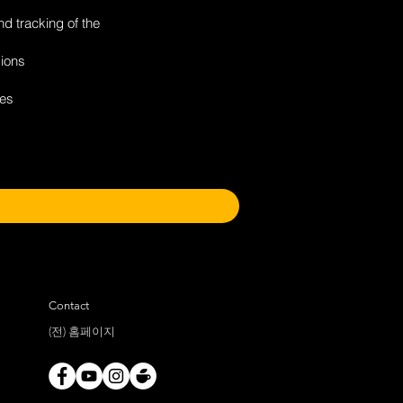
nd tracking of the
ions
pes
Contact
(전) 홈페이지