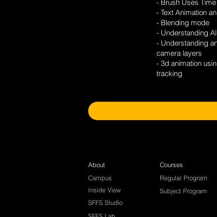
- Brush Uses Time
- Text Animation 
- Blending mode
- Understanding 
- Understanding an
camera layers
- 3d animation us
tracking
About
Courses
Campus
Regular Program
Inside View
Subject Program
SFFS Studio
SFFS Lab