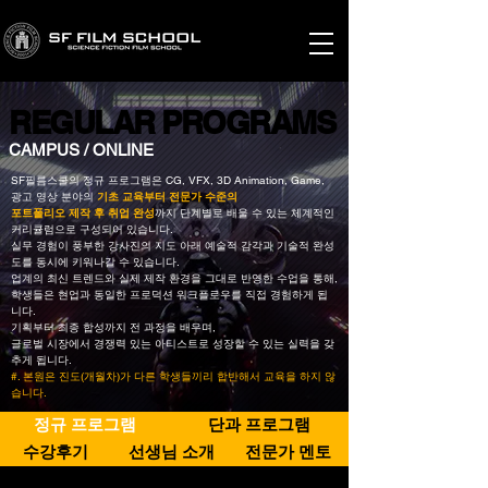
REGULAR PROGRAMS
REGULAR PROGRAMS
CAMPUS / ONLINE
SF필름스쿨의 정규 프로그램은 CG, VFX, 3D Animation, Game,
광고 영상 분야의
기초 교육부터 전문가 수준의
포트폴리오 제작 후 취업 완성
까지
단계별로 배울 수 있는 체계적인
커리큘럼으로 구성되어 있습니다.
실무 경험이 풍부한 강사진의 지도 아래 예술적 감각과 기술적 완성
도를 동시에 키워나갈 수 있습니다.
업계의 최신 트렌드와 실제 제작 환경을 그대로 반영한 수업을 통해,
학생들은 현업과 동일한 프로덕션 워크플로우를 직접 경험하게 됩
니다.
기획부터 최종 합성까지 전 과정을 배우며,
글로벌 시장에서 경쟁력 있는 아티스트로 성장할 수 있는 실력을 갖
추게 됩니다.
#. 본원은 진도(개월차)가 다른 학생들끼리 합반해서 교육을 하지 않
습니다.
정규 프로그램
단과 프로그램
수강후기
선생님 소개
전문가 멘토