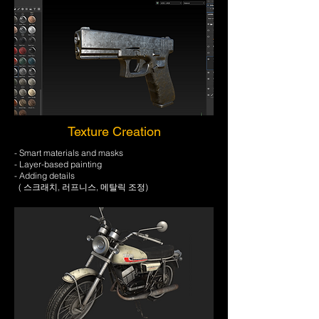
Texture Creation
- Smart materials and masks
- Layer-based painting
- Adding details
( 스크래치, 러프니스, 메탈릭 조정)