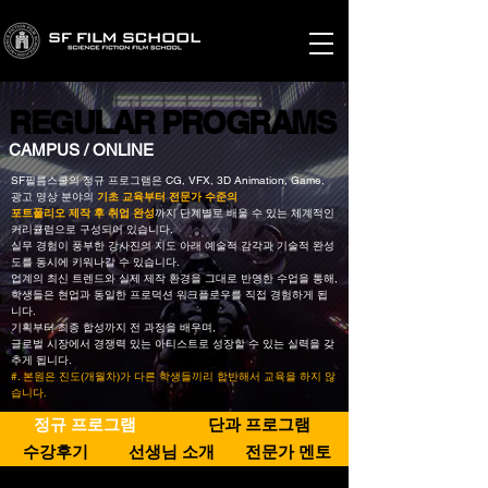
REGULAR PROGRAMS
REGULAR PROGRAMS
CAMPUS / ONLINE
SF필름스쿨의 정규 프로그램은 CG, VFX, 3D Animation, Game,
광고 영상 분야의
기초 교육부터 전문가 수준의
포트폴리오 제작 후 취업 완성
까지
단계별로 배울 수 있는 체계적인
커리큘럼으로 구성되어 있습니다.
실무 경험이 풍부한 강사진의 지도 아래 예술적 감각과 기술적 완성
도를 동시에 키워나갈 수 있습니다.
업계의 최신 트렌드와 실제 제작 환경을 그대로 반영한 수업을 통해,
학생들은 현업과 동일한 프로덕션 워크플로우를 직접 경험하게 됩
니다.
기획부터 최종 합성까지 전 과정을 배우며,
글로벌 시장에서 경쟁력 있는 아티스트로 성장할 수 있는 실력을 갖
추게 됩니다.
#. 본원은 진도(개월차)가 다른 학생들끼리 합반해서 교육을 하지 않
습니다.
정규 프로그램
단과 프로그램
수강후기
선생님 소개
전문가 멘토