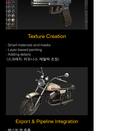
Texture Creation
- Smart materials and masks
- Layer-based painting
- Adding details
(스크래치, 러프니스, 메탈릭 조정)
Export & Pipeline Integration
- 텍스처 맵 추출